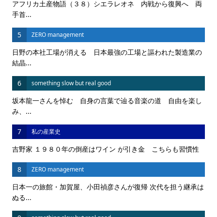
アフリカ土産物語（３８）シエラレオネ 内戦から復興へ 両
手首...
5
ZERO management
日野の本社工場が消える 日本最強の工場と謳われた製造業の
結晶...
6
something slow but real good
坂本龍一さんを悼む 自身の言葉で辿る音楽の道 自由を楽し
み、...
7
私の産業史
吉野家 １９８０年の倒産はワイン が引き金 こちらも習慣性
8
ZERO management
日本一の旅館・加賀屋、小田禎彦さんが復帰 次代を担う継承は
ぬる...