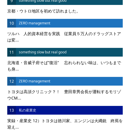
9
something slow but real good
京都・ウトロ地区を初めて訪れました。
10
ZERO management
ツルハ 人的資本経営を実践 従業員５万人のドラッグストア
は変...
11
something slow but real good
北海道・音威子府そば”復活” 忘れられない味は、いつもまで
も身...
12
ZERO management
トヨタは高須クリニック？！ 豊田章男会長が運転するモリゾ
ウCM...
13
私の産業史
実録・産業史 12）トヨタは徳川家、エンジンは火縄銃 終焉を
迎え...