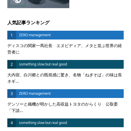
人気記事ランキング
1
ZERO management
ディスコの関家一馬社長 エヌビディア、メタと並ぶ世界の経
営者に
2
something slow but real good
大内宿、白川郷との既視感に驚き、名物「ねぎそば」の味は長
ネギ...
3
ZERO management
デンソーと織機が明かした高収益トヨタのからくり 公取委
「下請...
4
something slow but real good