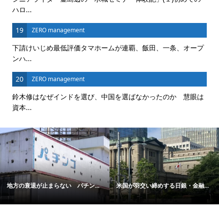
ハロ...
19
ZERO management
下請けいじめ最低評価タマホームが連覇、飯田、一条、オープ
ンハ...
20
ZERO management
鈴木修はなぜインドを選び、中国を選ばなかったのか 慧眼は
資本...
地方の衰退が止まらない パチン...
米国が羽交い締めする日銀・金融...