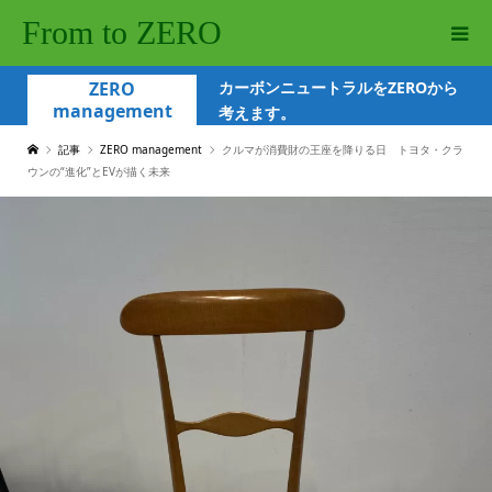
From to ZERO
ZERO
カーボンニュートラルをZEROから
management
考えます。
記事
ZERO management
クルマが消費財の王座を降りる日 トヨタ・クラ
ウンの“進化”とEVが描く未来