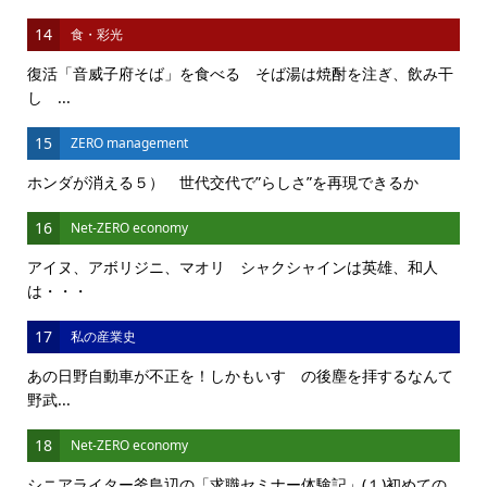
14
食・彩光
復活「音威子府そば」を食べる そば湯は焼酎を注ぎ、飲み干
し ...
15
ZERO management
ホンダが消える５） 世代交代で”らしさ”を再現できるか
16
Net-ZERO economy
アイヌ、アボリジニ、マオリ シャクシャインは英雄、和人
は・・・
17
私の産業史
あの日野自動車が不正を！しかもいすゞの後塵を拝するなんて
野武...
18
Net-ZERO economy
シニアライター釜島辺の「求職セミナー体験記」(１)初めての