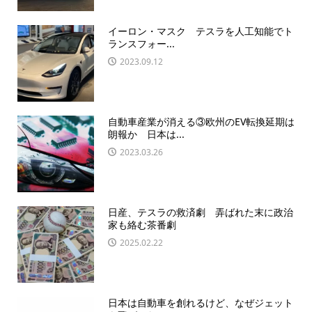
イーロン・マスク テスラを人工知能でト
ランスフォー...
2023.09.12
自動車産業が消える③欧州のEV転換延期は
朗報か 日本は...
2023.03.26
日産、テスラの救済劇 弄ばれた末に政治
家も絡む茶番劇
2025.02.22
日本は自動車を創れるけど、なぜジェット