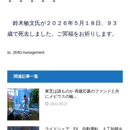
＊ ＊ ＊ ＊ ＊
鈴木敏文氏が２０２６年５月１８日、９３
歳で死去しました。ご冥福をお祈りします。
ZERO management
関連記事一覧
東芝は誰ものか 再建応募のファンドと共
にメビウスの輪...
2022.09.21
ライドシェア EV、自動運転、人工知能を