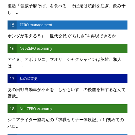
復活「音威子府そば」を食べる そば湯は焼酎を注ぎ、飲み干
し ...
15
ZERO management
ホンダが消える５） 世代交代で”らしさ”を再現できるか
16
Net-ZERO economy
アイヌ、アボリジニ、マオリ シャクシャインは英雄、和人
は・・・
17
私の産業史
あの日野自動車が不正を！しかもいすゞの後塵を拝するなんて
野武...
18
Net-ZERO economy
シニアライター釜島辺の「求職セミナー体験記」(１)初めての
ハロ...