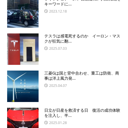
キーワードに...
2023.12.18
テスラは感電死するのか イーロン・マス
クが狂気に翻...
2025.07.03
三菱Gは国と背中合わせ、重工は防衛、商
事は洋上風力発...
2025.04.07
日立が日産を救済する日 復活の成功体験
を注入し、半...
2025.01.28