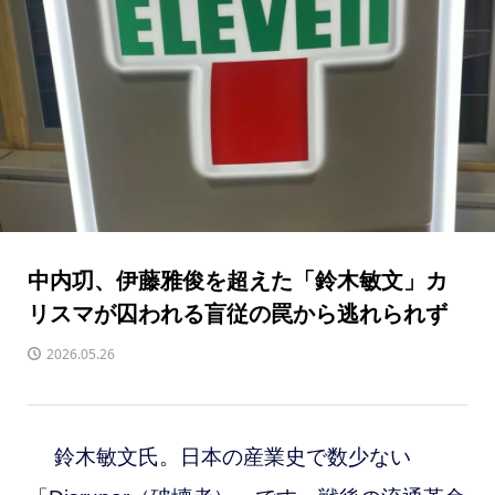
中内㓛、伊藤雅俊を超えた「鈴木敏文」カ
リスマが囚われる盲従の罠から逃れられず
2026.05.26
鈴木敏文氏。日本の産業史で数少ない