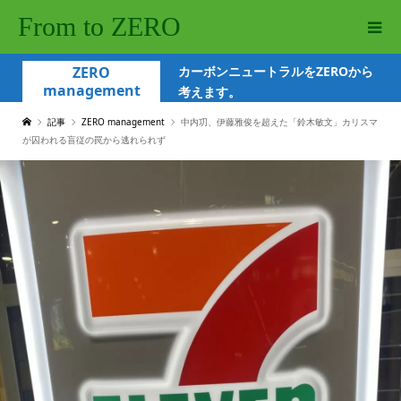
From to ZERO
ZERO
カーボンニュートラルをZEROから
management
考えます。
記事
ZERO management
中内㓛、伊藤雅俊を超えた「鈴木敏文」カリスマ
が囚われる盲従の罠から逃れられず