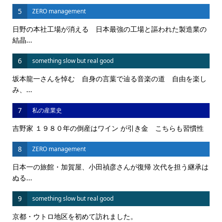
5
ZERO management
日野の本社工場が消える 日本最強の工場と謳われた製造業の
結晶...
6
something slow but real good
坂本龍一さんを悼む 自身の言葉で辿る音楽の道 自由を楽し
み、...
7
私の産業史
吉野家 １９８０年の倒産はワイン が引き金 こちらも習慣性
8
ZERO management
日本一の旅館・加賀屋、小田禎彦さんが復帰 次代を担う継承は
ぬる...
9
something slow but real good
京都・ウトロ地区を初めて訪れました。