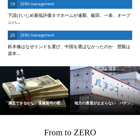
19
ZERO management
下請けいじめ最低評価タマホームが連覇、飯田、一条、オープ
ンハ...
20
ZERO management
鈴木修はなぜインドを選び、中国を選ばなかったのか 慧眼は
資本...
「満足できるかな」遠藤賢司の歌...
地方の衰退が止まらない パチン...
From to ZERO