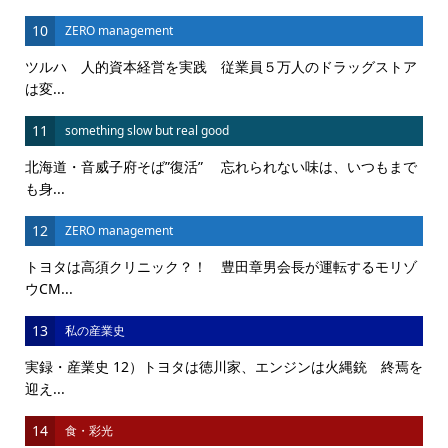
10
ZERO management
ツルハ 人的資本経営を実践 従業員５万人のドラッグストア
は変...
11
something slow but real good
北海道・音威子府そば”復活” 忘れられない味は、いつもまで
も身...
12
ZERO management
トヨタは高須クリニック？！ 豊田章男会長が運転するモリゾ
ウCM...
13
私の産業史
実録・産業史 12）トヨタは徳川家、エンジンは火縄銃 終焉を
迎え...
14
食・彩光