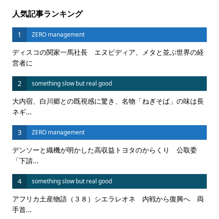
人気記事ランキング
1
ZERO management
ディスコの関家一馬社長 エヌビディア、メタと並ぶ世界の経
営者に
2
something slow but real good
大内宿、白川郷との既視感に驚き、名物「ねぎそば」の味は長
ネギ...
3
ZERO management
デンソーと織機が明かした高収益トヨタのからくり 公取委
「下請...
4
something slow but real good
アフリカ土産物語（３８）シエラレオネ 内戦から復興へ 両
手首...