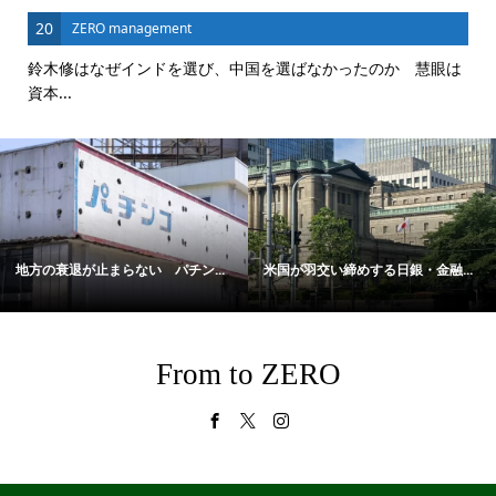
20
ZERO management
鈴木修はなぜインドを選び、中国を選ばなかったのか 慧眼は
資本...
地方の衰退が止まらない パチン...
米国が羽交い締めする日銀・金融...
From to ZERO