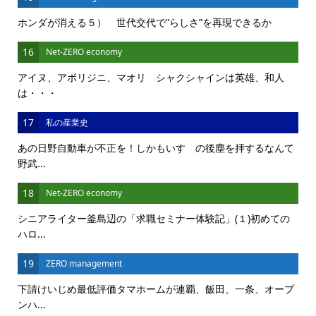
ホンダが消える５） 世代交代で”らしさ”を再現できるか
16
Net-ZERO economy
アイヌ、アボリジニ、マオリ シャクシャインは英雄、和人
は・・・
17
私の産業史
あの日野自動車が不正を！しかもいすゞの後塵を拝するなんて
野武...
18
Net-ZERO economy
シニアライター釜島辺の「求職セミナー体験記」(１)初めての
ハロ...
19
ZERO management
下請けいじめ最低評価タマホームが連覇、飯田、一条、オープ
ンハ...