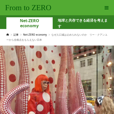
From to ZERO
Net-ZERO
地球と共存できる経済を考えま
economy
す
記事
Net-ZERO economy
なぜ人口減は止められないのか リー・クアンユ
ーから合格点をもらえない日本