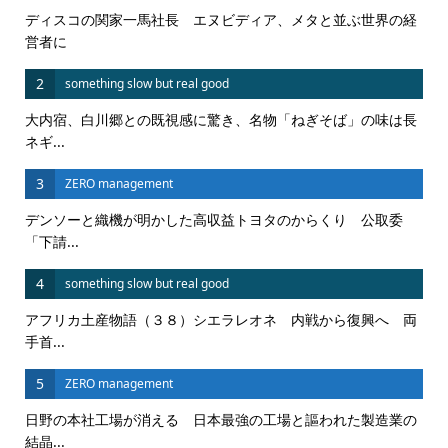
ディスコの関家一馬社長 エヌビディア、メタと並ぶ世界の経
営者に
2
something slow but real good
大内宿、白川郷との既視感に驚き、名物「ねぎそば」の味は長
ネギ...
3
ZERO management
デンソーと織機が明かした高収益トヨタのからくり 公取委
「下請...
4
something slow but real good
アフリカ土産物語（３８）シエラレオネ 内戦から復興へ 両
手首...
5
ZERO management
日野の本社工場が消える 日本最強の工場と謳われた製造業の
結晶...