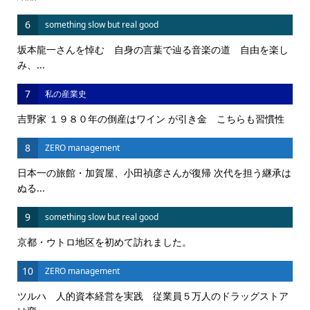
6
something slow but real good
坂本龍一さんを悼む 自身の言葉で辿る音楽の道 自由を楽し
み、...
7
私の産業史
吉野家 １９８０年の倒産はワイン が引き金 こちらも習慣性
8
ZERO management
日本一の旅館・加賀屋、小田禎彦さんが復帰 次代を担う継承は
ぬる...
9
something slow but real good
京都・ウトロ地区を初めて訪れました。
10
ZERO management
ツルハ 人的資本経営を実践 従業員５万人のドラッグストア