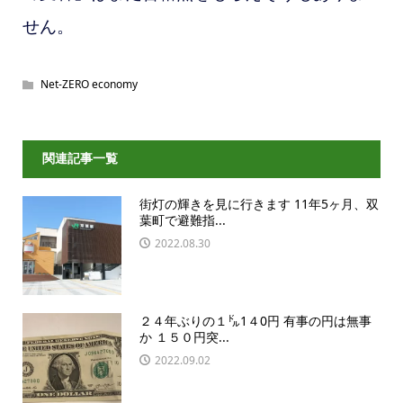
せん。
Net-ZERO economy
関連記事一覧
街灯の輝きを見に行きます 11年5ヶ月、双
葉町で避難指...
2022.08.30
２４年ぶりの１㌦1４0円 有事の円は無事
か １５０円突...
2022.09.02