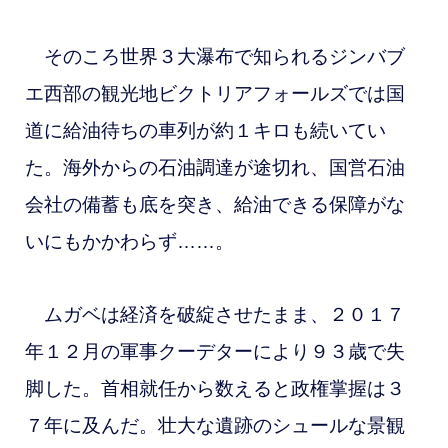
そのころ世界３大瀑布で知られるジンバブ
エ西部の観光地ビクトリアフォールズでは国
道に給油待ちの車列が約１キロも続いてい
た。海外からの石油調達が途切れ、国営石油
会社の備蓄も底を突き、給油できる保障がな
いにもかかわらず……。
ムガベは経済を破綻させたまま、２０１７
年１２月の軍事クーデターにより９３歳で失
脚した。首相就任から数えると政権掌握は３
７年に及んだ。壮大な遺跡のシュールな景観