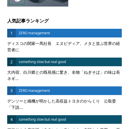
人気記事ランキング
1
ZERO management
ディスコの関家一馬社長 エヌビディア、メタと並ぶ世界の経
営者に
2
something slow but real good
大内宿、白川郷との既視感に驚き、名物「ねぎそば」の味は長
ネギ...
3
ZERO management
デンソーと織機が明かした高収益トヨタのからくり 公取委
「下請...
4
something slow but real good