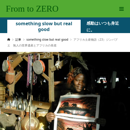
From to ZERO
something slow but real
感動はいつも身近
good
に。
記事
something slow but real good
アフリカ土産物語（23）ジンバブ
エ 無人の世界遺産とアフリカの長老