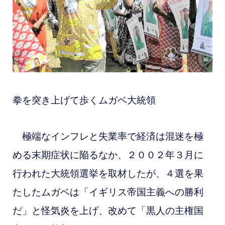
拳を突き上げて歩くムガベ大統領
極端なインフレと失業率で経済は混迷を極
める末期症状に陥るなか、２００２年３月に
行われた大統領選挙を取材したが、４選を果
たしたムガベは「イギリス帝国主義への勝利
だ」と怪気炎を上げ、改めて「黒人の主権国