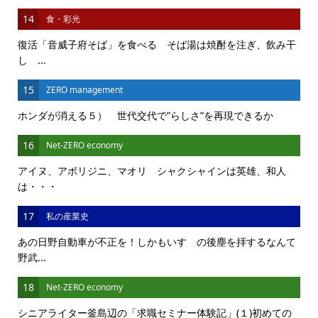
14
食・彩光
復活「音威子府そば」を食べる そば湯は焼酎を注ぎ、飲み干
し ...
15
ZERO management
ホンダが消える５） 世代交代で”らしさ”を再現できるか
16
Net-ZERO economy
アイヌ、アボリジニ、マオリ シャクシャインは英雄、和人
は・・・
17
私の産業史
あの日野自動車が不正を！しかもいすゞの後塵を拝するなんて
野武...
18
Net-ZERO economy
シニアライター釜島辺の「求職セミナー体験記」(１)初めての