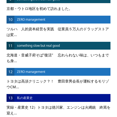
京都・ウトロ地区を初めて訪れました。
10
ZERO management
ツルハ 人的資本経営を実践 従業員５万人のドラッグストア
は変...
11
something slow but real good
北海道・音威子府そば”復活” 忘れられない味は、いつもまで
も身...
12
ZERO management
トヨタは高須クリニック？！ 豊田章男会長が運転するモリゾ
ウCM...
13
私の産業史
実録・産業史 12）トヨタは徳川家、エンジンは火縄銃 終焉を
迎え...