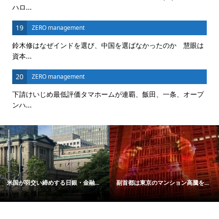
ハロ...
19
ZERO management
鈴木修はなぜインドを選び、中国を選ばなかったのか 慧眼は
資本...
20
ZERO management
下請けいじめ最低評価タマホームが連覇、飯田、一条、オープ
ンハ...
米国が羽交い締めする日銀・金融...
副首都は東京のマンション高騰を...