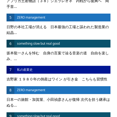
アフリカ土産物語（３８）シエラレオネ 内戦から復興へ 両
手首...
5
ZERO management
日野の本社工場が消える 日本最強の工場と謳われた製造業の
結晶...
6
something slow but real good
坂本龍一さんを悼む 自身の言葉で辿る音楽の道 自由を楽し
み、...
7
私の産業史
吉野家 １９８０年の倒産はワイン が引き金 こちらも習慣性
8
ZERO management
日本一の旅館・加賀屋、小田禎彦さんが復帰 次代を担う継承は
ぬる...
9
something slow but real good