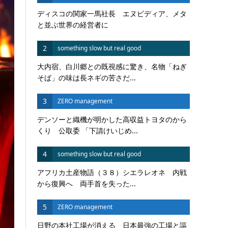
ディスコの関家一馬社長 エヌビディア、メタ
と並ぶ世界の経営者に
2
something slow but real good
大内宿、白川郷との既視感に驚き、名物「ねぎ
そば」の味は長ネギの苦さだ...
3
ZERO management
デンソーと織機が明かした高収益トヨタのから
くり 公取委 「下請けいじめ...
4
something slow but real good
アフリカ土産物語（３８）シエラレオネ 内戦
から復興へ 両手首を失った...
5
ZERO management
日野の本社工場が消える 日本最強の工場と謳