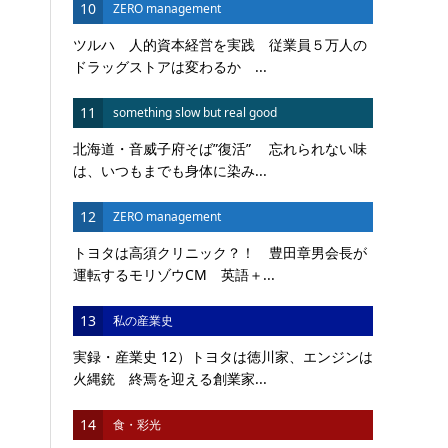
10
ZERO management
ツルハ 人的資本経営を実践 従業員５万人の
ドラッグストアは変わるか ...
11
something slow but real good
北海道・音威子府そば”復活” 忘れられない味
は、いつもまでも身体に染み...
12
ZERO management
トヨタは高須クリニック？！ 豊田章男会長が
運転するモリゾウCM 英語＋...
13
私の産業史
実録・産業史 12）トヨタは徳川家、エンジンは
火縄銃 終焉を迎える創業家...
14
食・彩光