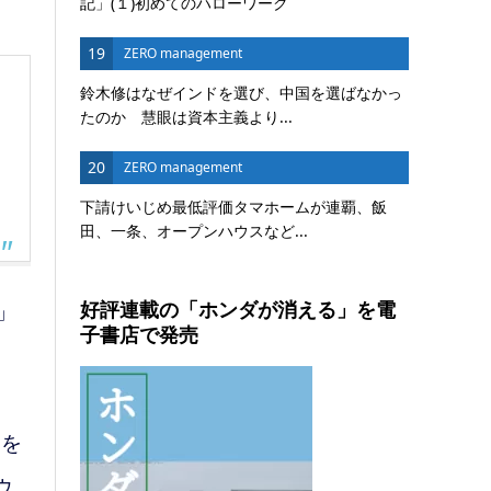
記」(１)初めてのハローワーク
19
ZERO management
鈴木修はなぜインドを選び、中国を選ばなかっ
たのか 慧眼は資本主義より...
20
ZERO management
下請けいじめ最低評価タマホームが連覇、飯
田、一条、オープンハウスなど...
好評連載の「ホンダが消える」を電
」
子書店で発売
Pを
ウ