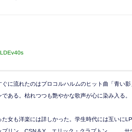
BqLDEv40s
ぐに流れたのはプロコルハルムのヒット曲「青い影
ンである。枯れつつも艶やかな歌声が心に染み入る。
た女も洋楽には詳しかった。学生時代には互いにL
プリン、CSN＆Y、エリック・クラプトン……。サ