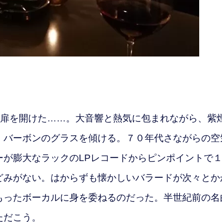
扉を開けた……。大音響と熱気に包まれながら、紫
、バーボンのグラスを傾ける。７０年代さながらの空
ーが膨大なラックのLPレコードからピンポイントで
どみがない。はからずも懐かしいバラードが次々とか
もったボーカルに身を委ねるのだった。半世紀前の名
ただこう。