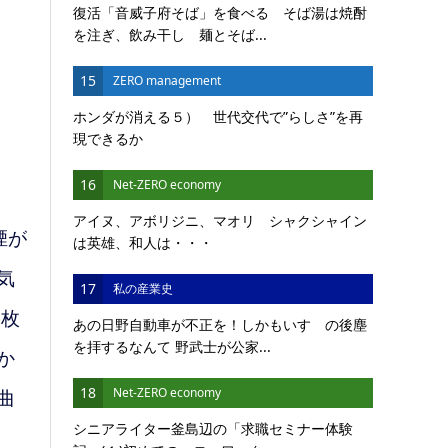
復活「音威子府そば」を食べる そば湯は焼酎
を注ぎ、飲み干し 麺とそば...
15
ZERO management
ホンダが消える５） 世代交代で”らしさ”を再
現できるか
16
Net-ZERO economy
アイヌ、アボリジニ、マオリ シャクシャイン
煙が
は英雄、和人は・・・
気
17
私の産業史
１枚
あの日野自動車が不正を！しかもいすゞの後塵
を拝するなんて 野武士が公家...
か
18
Net-ZERO economy
曲
シニアライター釜島辺の「求職セミナー体験