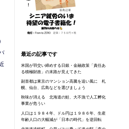
）
バ
最近の記事です
近
米国が羽交い締めする日銀・金融政策「責任あ
る積極財政」の末路が見えてきた
副首都は東京のマンション高騰を追い風に 札
幌、仙台、広島などを選びましょう
秋味が消える 北海道の鮭、大不漁で人工孵化
事業が危うい
人口は１９８４年、ドル円は１９８６年、生産
年齢人口の大幅減が「日本の時代」を逆回転
北海道遠軽町 公営バスに乗って道の駅「森の