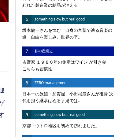
われた製造業の結晶が消える
6
something slow but real good
坂本龍一さんを悼む 自身の言葉で辿る音楽の
道 自由を楽しみ、世界の平...
―
7
私の産業史
吉野家 １９８０年の倒産はワイン が引き金
こちらも習慣性
8
ZERO management
迎
日本一の旅館・加賀屋、小田禎彦さんが復帰 次
代を担う継承はぬるま湯では...
が
9
す
something slow but real good
京都・ウトロ地区を初めて訪れました。