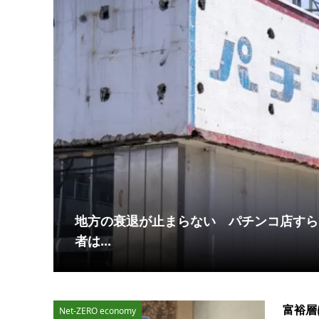
が「日
地方の衰退が止まらない パチンコ店すら
者は...
富裕層
Net-ZERO economy