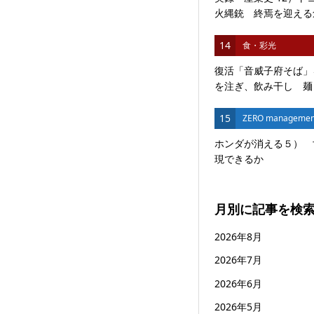
火縄銃 終焉を迎える創
14
食・彩光
復活「音威子府そば」
を注ぎ、飲み干し 麺と
15
ZERO managemen
ホンダが消える５） 
現できるか
月別に記事を検
2026年8月
2026年7月
2026年6月
2026年5月