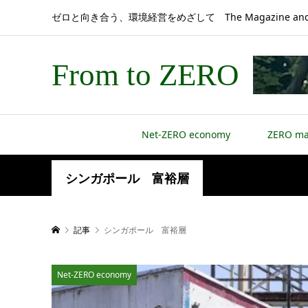
ゼロと向き合う、環境経営をめざして The Magazine and 
From to ZERO
Net-ZERO economy
ZERO m
シンガポール 富裕層
記事
シンガポール 富裕層
Net-ZERO economy