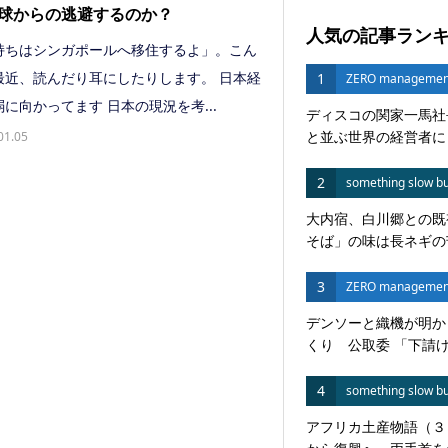
球からの逃避するのか？
人気の記事ラン
持ちはシンガポールへ移住するよ」。こん
最近、読んだり耳にしたりします。 日本経
1
ZERO managemen
に向かってます 日本の現況を考...
ディスコの関家一馬社
と並ぶ世界の経営者に
01.05
2
something slow bu
大内宿、白川郷との既
そば」の味は長ネギの苦
3
ZERO managemen
デンソーと織機が明か
くり 公取委 「下請けい
4
something slow bu
アフリカ土産物語（３