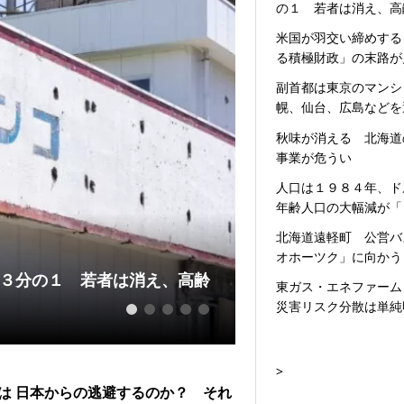
の１ 若者は消え、高
米国が羽交い締めする
る積極財政」の末路が
副首都は東京のマンシ
幌、仙台、広島などを
秋味が消える 北海道
事業が危うい
人口は１９８４年、ド
年齢人口の大幅減が「
北海道遠軽町 公営バ
オホーツク」に向かう
３分の１ 若者は消え、高齢
米国が羽交い締め
東ガス・エネファーム
えてきた
災害リスク分散は単純
1
2
3
4
5
>
は 日本からの逃避するのか？ それ