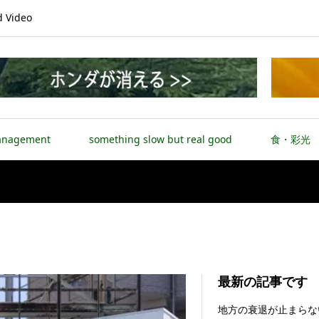
Video
anagement
something slow but real good
食・彩光
最新の記事です
Net-ZERO economy
地方の衰退が止まらな