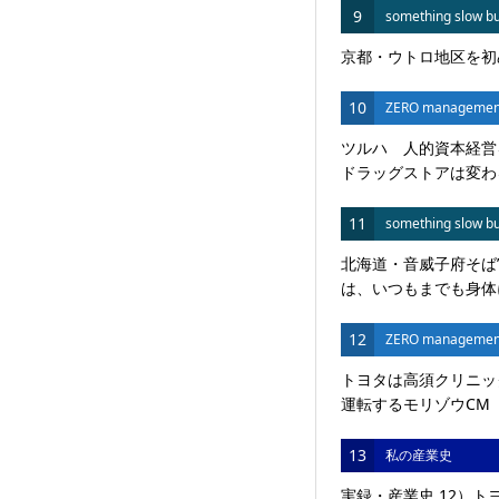
9
something slow bu
京都・ウトロ地区を初
10
ZERO managemen
ツルハ 人的資本経営
ドラッグストアは変わる
11
something slow bu
北海道・音威子府そば
は、いつもまでも身体に
12
ZERO managemen
トヨタは高須クリニッ
運転するモリゾウCM 
13
私の産業史
実録・産業史 12）