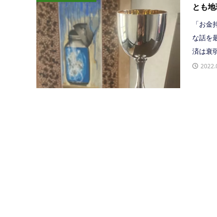
とも地
「お金
な話を
済は衰弱
2022.