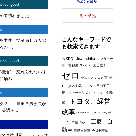
私の産業史
t real good
食・彩光
めて訪れました。
t
こんなキーワードで
を実践 従業員５万人の
も検索できます
か ...
ev
SDGs
slow
toshiba
シンガポー
t real good
ル 富裕層
スバル、富士重工
”復活” 忘れられない味
ゼロ
ゼロ、オンコの実
ゼ
染み...
ロ、資本主義
トヨタ 星の王子
t
様 ジャーナリズム
トヨタ、創業
トヨタ、経営
家
ク？！ 豊田章男会長が
改革
英語＋...
パナソニック
ヒッツポ
三菱、自
ップ、手話
ルノー
動車
三菱自動車
会員制農園
トヨタは徳川家、エンジンは