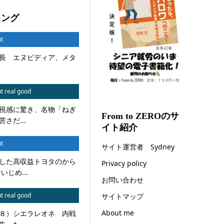
キング
t
長 エヌビディア、メタ
t real good
視感に驚き、名物「ねぎ
From to ZEROのサ
さだ...
イト紹介
t
サイト運営者 Sydney
した高収益トヨタのから
Privacy policy
じめ...
お問い合わせ
t real good
サイトマップ
About me
８）シエラレオネ 内戦