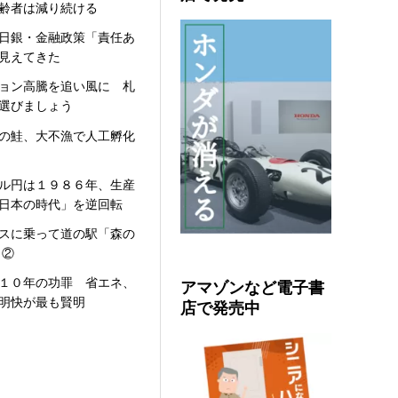
齢者は減り続ける
日銀・金融政策「責任あ
見えてきた
ョン高騰を追い風に 札
選びましょう
の鮭、大不漁で人工孵化
ル円は１９８６年、生産
日本の時代」を逆回転
スに乗って道の駅「森の
 ②
する日銀・金融政策「責任ある積極財政」の末路が見
１０年の功罪 省エネ、
アマゾンなど電子書
明快が最も賢明
店で発売中