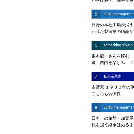
から復興へ 両手首を失
5
ZERO managemen
日野の本社工場が消え
われた製造業の結晶が
6
something slow bu
坂本龍一さんを悼む 
道 自由を楽しみ、世界
7
私の産業史
吉野家 １９８０年の
こちらも習慣性
8
ZERO managemen
日本一の旅館・加賀屋
代を担う継承はぬるま湯