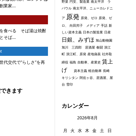
野菜
円安、製造業
南太平洋 ラ
業家...
バウル
南太平洋、ニューカレドニ
原発
ア
原発、ゼロ
原発、ゼ
ロ、
向田邦子 メディア
手話
新
を食べる そば湯は焼酎
しい資本主義
日本の製造業
日産
そば...
日銀、みずほ
旭山動物園
旭川 三四郎 居酒屋
春闘
浪江
t
町
浪江町、原発
産地偽装
社外取
賃上
世代交代で”らしさ”を再
締役
福島
自動車、産業史
げ
資本主義
軽自動車
長崎
キリシタン
阿佐ヶ谷、居酒屋、屋
台
雪印
索できます
カレンダー
2026年8月
月
火
水
木
金
土
日