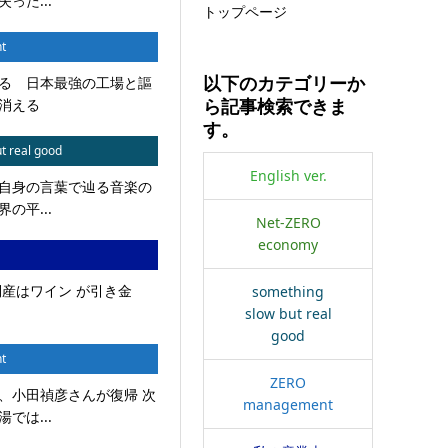
った...
トップページ
t
る 日本最強の工場と謳
以下のカテゴリーか
消える
ら記事検索できま
す。
t real good
English ver.
自身の言葉で辿る音楽の
の平...
Net-ZERO
economy
倒産はワイン が引き金
something
slow but real
good
t
ZERO
、小田禎彦さんが復帰 次
management
では...