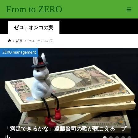
From to ZERO
ゼロ、オンコの実
記事
ゼロ、オンコの実
ZERO management
「満足できるかな」遠藤賢司の歌が聴こえる プ
ル...